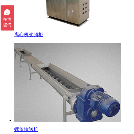
离心机变频柜
螺旋输送机