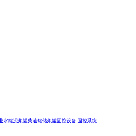
业水罐
泥浆罐
柴油罐
储浆罐
固控设备
固控系统