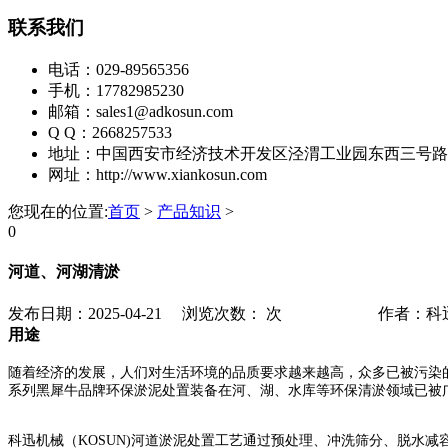
联系我们
电话：029-89565356
手机：17782985230
邮箱：sales1@adkosun.com
Q Q：2668257533
地址：中国西安市经济技术开发区泾渭工业园东西三号路
网址：http://www.xiankosun.com
您现在的位置:
首页
>
产品知识
>
0
河道、河湖清淤
发布日期：2025-04-21
浏览次数：
次
作者：科
用途
随着经济的发展，人们对生活环境的品质要求越来越高，众多已被污染的
系列黑犀牛品牌环保淤泥处置装备在河、湖、水库等环保清淤领域已被
科迅机械（KOSUN)河道淤泥处置工艺通过预处理、冲洗筛分、脱水减