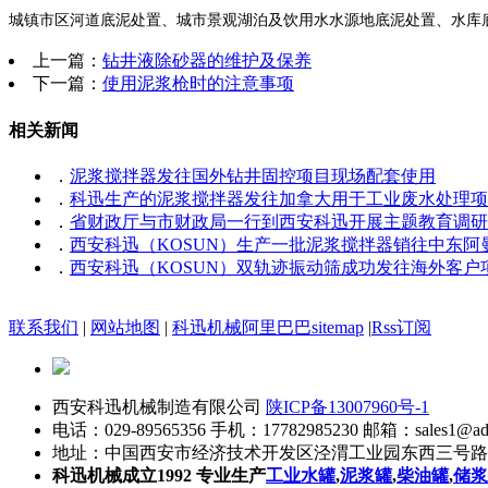
城镇市区河道底泥处置、城市景观湖泊及饮用水水源地底泥处置、水库
上一篇：
钻井液除砂器的维护及保养
下一篇：
使用泥浆枪时的注意事项
相关新闻
．
泥浆搅拌器发往国外钻井固控项目现场配套使用
．
科迅生产的泥浆搅拌器发往加拿大用于工业废水处理项
．
省财政厅与市财政局一行到西安科迅开展主题教育调研
．
西安科迅（KOSUN）生产一批泥浆搅拌器销往中东阿
．
西安科迅（KOSUN）双轨迹振动筛成功发往海外客户
联系我们
|
网站地图
|
科迅机械阿里巴巴
sitemap
|
Rss订阅
西安科迅机械制造有限公司
陕ICP备13007960号-1
电话：029-89565356
手机：17782985230
邮箱：sales1@adk
地址：中国西安市经济技术开发区泾渭工业园东西三号路
科迅机械成立1992 专业生产
工业水罐
,
泥浆罐
,
柴油罐
,
储浆